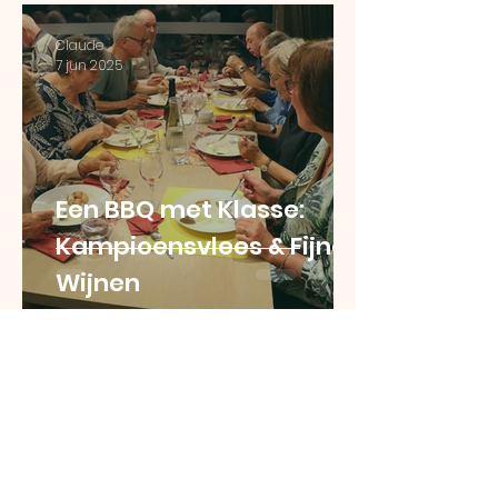
Claude
7 jun 2025
Een BBQ met Klasse:
Kampioensvlees & Fijne
Wijnen
Claude
26 apr 2025