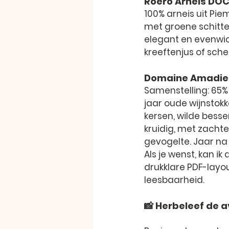
Roero Arneis DOC
100% arneis uit Pie
met groene schitter
elegant en evenwic
kreeftenjus of sche
Domaine Amadie
Samenstelling: 65%
jaar oude wijnstok
kersen, wilde bessen
kruidig, met zachte 
gevogelte. Jaar na
Als je wenst, kan i
drukklare PDF-layo
leesbaarheid.
📸 Herbeleef de a