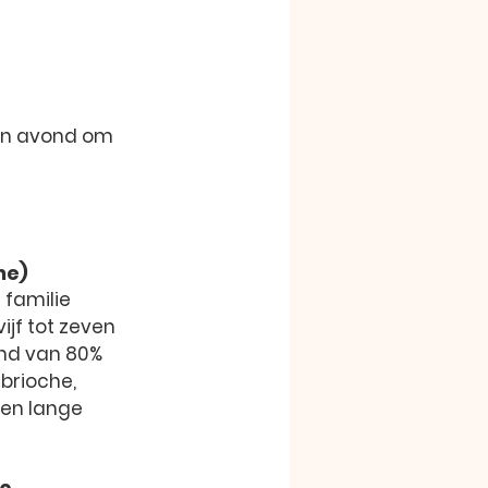
en avond om 
ne)
familie 
ijf tot zeven 
end van 80% 
brioche, 
een lange 