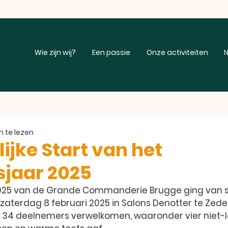
Wie zijn wij?
Een passie
Onze activiteiten
N
 te lezen
lijke Start van het
jaar 2025
2025 van de Grande Commanderie Brugge ging van s
zaterdag 8 februari 2025
 in 
Salons Denotter te Zed
34 deelnemers verwelkomen, waaronder vier niet-l