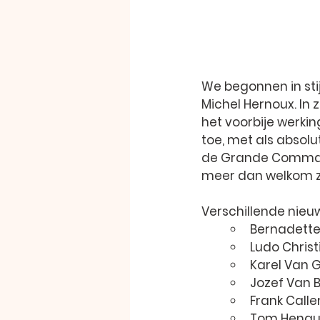
We begonnen in stij
Michel Hernoux
. In
het voorbije werkin
toe, met als absol
de Grande Comma
meer dan welkom zu
Verschillende nieu
Bernadette
Ludo Christ
Karel Van G
Jozef Van B
Frank Callen
Tom Henau,