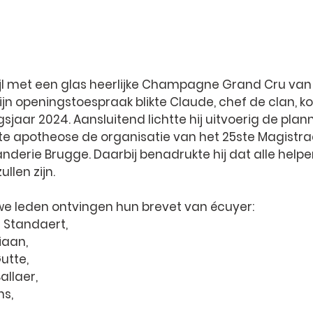
l met een glas heerlijke 
Champagne Grand Cru van h
 zijn openingstoespraak blikte Claude, chef de clan, ko
gsjaar 2024. Aansluitend lichtte hij uitvoerig de plan
ute apotheose de organisatie van het 
25ste Magistraa
nderie Brugge
. Daarbij benadrukte hij dat alle hel
llen zijn.
we leden ontvingen hun brevet van écuyer:
 Standaert, 
iaan, 
utte, 
allaer, 
s, 
 