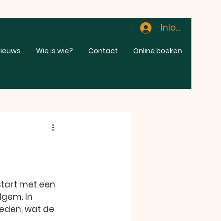
Inloggen
ieuws
Wie is wie?
Contact
Online boeken
tart met een 
elgem
. In 
eden, wat de 