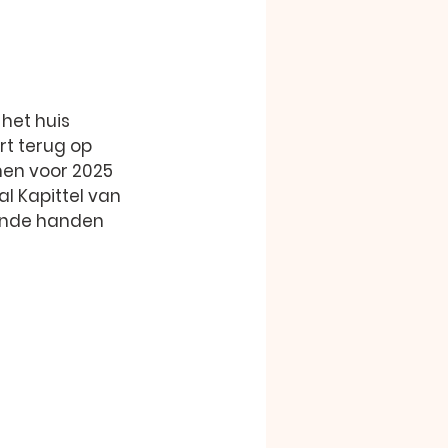
et huis 
rt terug op 
nen voor 2025 
l Kapittel van 
pende handen 