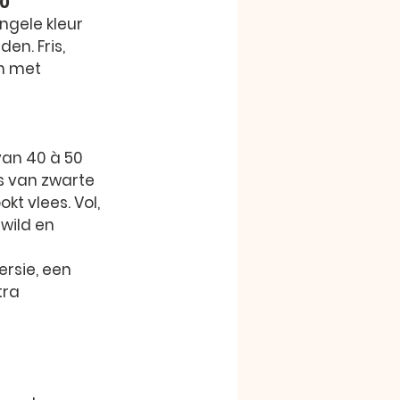
20
ngele kleur 
en. Fris, 
n met 
an 40 à 50 
s van zwarte 
kt vlees. Vol, 
 wild en 
ersie
, een 
tra 