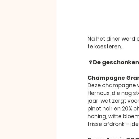
Na het diner werd 
te koesteren.
🍷De geschonken
Champagne Grand
Deze champagne wo
Hernoux, die nog ste
jaar, wat zorgt voo
pinot noir en 20% c
honing, witte bloe
frisse afdronk – ide