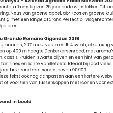
G Reysù – Azienda Agricola Paolo Manzone 20
monte, afkomstig van 25 jaar oude wijnstokken.Citroe
ing. Neus van groene appel, abrikoos en groene kruid
htig met een lange afdronk. Perfect bij visgerechte
lpdieren.
u Grande Romane Gigondas 2019
 grenache, 20% mourvèdre en 15% syrah, afkomstig v
ken op 400 m hoogte.Donkerkersenrood, met aroma’
, cassis, kruiden, zwarte olijven en een hint van geroo
tannines en lichte vanilletoets. Ideaal bij rood vlees,
 jaar bekroond met scores boven 90/100.
k deze tekst ook nog aanpassen aan een 
kortere webv
ut
 of voorzien van 
tussenkoppen met iconen
 voor ex
vond in beeld