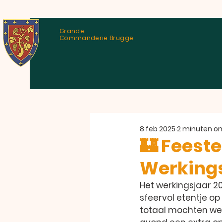
Grande
Commanderie Brugge
8 feb 2025
2 minuten om
🏰 Feeste
Werkings
Het werkingsjaar 
sfeervol etentje op 
totaal mochten we 