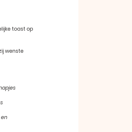
ijke toast op 
ij wenste 
hapjes
us
 en 