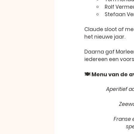
Rolf Verme
Stefaan Ve
Claude sloot af me
het nieuwe jaar.
Daarna gaf Marleen 
iedereen een voors
🍽️ Menu van de 
Aperitief a
Zeewo
Franse 
spe