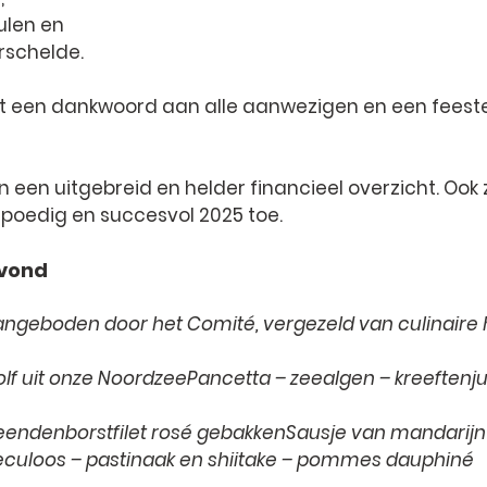
ulen en 
rschelde.
t een dankwoord aan alle aanwezigen en een feestel
een uitgebreid en helder financieel overzicht. Ook z
poedig en succesvol 2025 toe.
avond
angeboden door het Comité, vergezeld van culinaire 
lf uit onze Noordzee
Pancetta – zeealgen – kreeftenj
eendenborstfilet rosé gebakken
Sausje van mandarijn
culoos – pastinaak en shiitake – pommes dauphiné