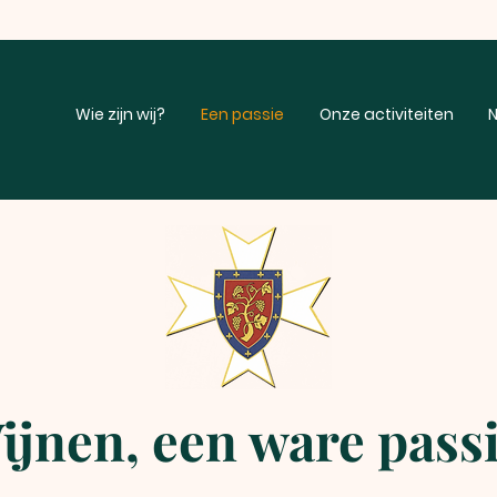
Wie zijn wij?
Een passie
Onze activiteiten
N
ijnen, een ware passi