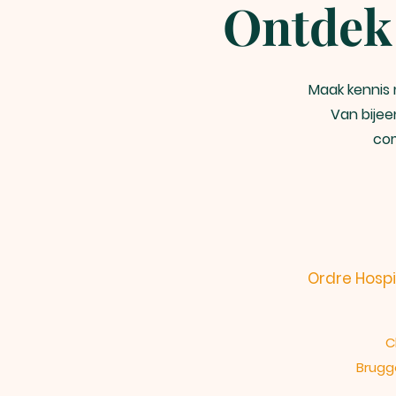
Ontdek 
Maak kennis 
Van bije
com
Ordre Hospi
C
Brugg