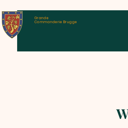
Grande
Commanderie Brugge
W