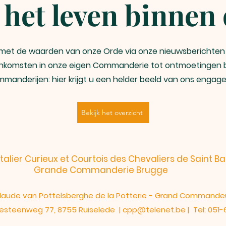
het leven binnen
met de waarden van onze Orde via onze nieuwsberichten e
enkomsten in onze eigen Commanderie tot ontmoetingen b
manderijen: hier krijgt u een helder beeld van ons engag
Bekijk het overzicht
talier Curieux et Courtois des Chevaliers de Saint B
Grande Commanderie Brugge
laude van Pottelsberghe de la Potterie - Grand Commande
esteenweg 77, 8755 Ruiselede |
cpp@telenet.be
| Tel: 051