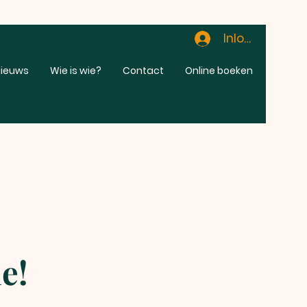
Inloggen
ieuws
Wie is wie?
Contact
Online boeken
e!