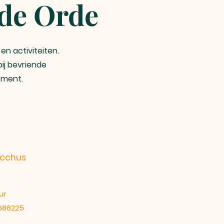
 de Orde
n activiteiten.
ij bevriende
ement.
acchus
ur
-686225