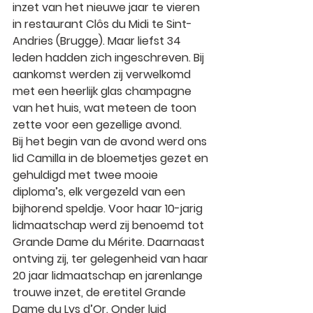
inzet van het nieuwe jaar te vieren 
in restaurant 
Clôs du Midi
 te 
Sint-
Andries (Brugge)
. Maar liefst 
34 
leden
 hadden zich ingeschreven. Bij 
aankomst werden zij verwelkomd 
met een heerlijk glas 
champagne 
van het huis
, wat meteen de toon 
zette voor een gezellige avond.
Bij het begin van de avond werd ons 
lid 
Camilla
 in de bloemetjes gezet en 
gehuldigd met 
twee mooie 
diploma’s
, elk vergezeld van een 
bijhorend speldje. Voor haar 
10-jarig 
lidmaatschap
 werd zij benoemd tot 
Grande Dame du Mérite
. Daarnaast 
ontving zij, ter gelegenheid van haar 
20 jaar lidmaatschap
 en jarenlange 
trouwe inzet, de eretitel 
Grande 
Dame du Lys d’Or
. Onder luid 