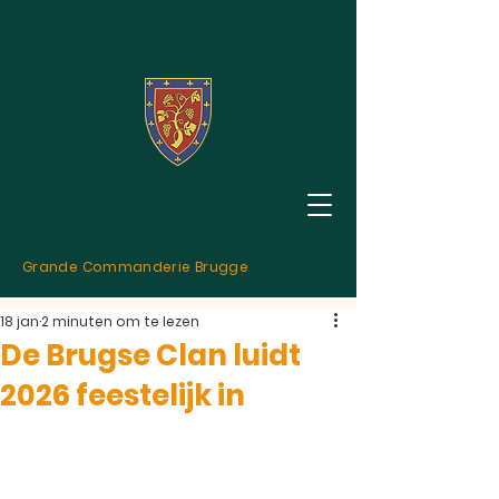
Grande Commanderie Brugge
18 jan
2 minuten om te lezen
De Brugse Clan luidt
2026 feestelijk in