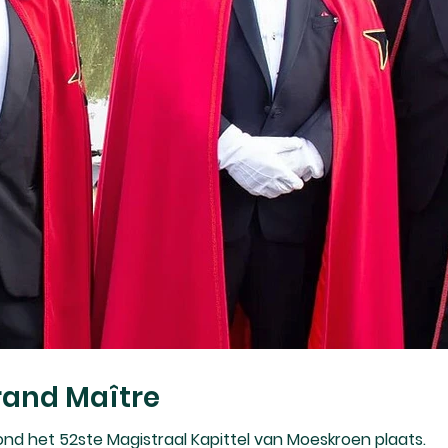
rand Maître
ond het 52ste Magistraal Kapittel van Moeskroen plaats.