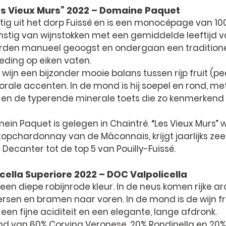
Les Vieux Murs” 2022 – Domaine Paquet
tig uit het dorp Fuissé en is een monocépage van 10
tig van wijnstokken met een gemiddelde leeftijd va
orden manueel geoogst en ondergaan een traditionele
ding op eiken vaten.
wijn een bijzonder mooie balans tussen rijp fruit (peer
lorale accenten. In de mond is hij soepel en rond, me
 en de typerende minerale toets die zo kenmerkend i
ein Paquet is gelegen in Chaintré. “Les Vieux Murs” 
opchardonnay van de Mâconnais, krijgt jaarlijks zee
Decanter tot de top 5 van Pouilly-Fuissé.
ella Superiore 2022 – DOC Valpolicella
en diepe robijnrode kleur. In de neus komen rijke a
ersen en bramen naar voren. In de mond is de wijn fris
een fijne aciditeit en een elegante, lange afdronk.
end van 60% Corvina Veronese, 20% Rondinella en 20%