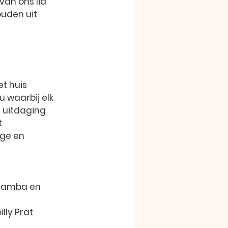
van ons lid 
uden uit 
t huis 
 waarbij elk 
 uitdaging 
 
ge en 
 gamba en 
lly Prat