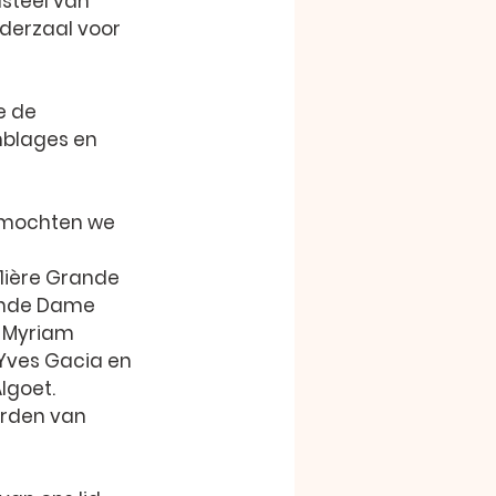
asteel van 
derzaal voor 
e de 
blages en 
 mochten we 
1ière Grande  
nde Dame 
 
Myriam 
Yves Gacia
 en 
Algoet
.
orden van 