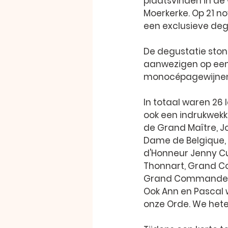
plaatsvinden in de 
Moerkerke. Op 21 n
een exclusieve deg
De degustatie stond
aanwezigen op een
monocépagewijnen
In totaal waren 26
ook een indrukwek
de 
Grand Maître
, 
J
Dame de Belgique
, 
d'Honneur Jenny 
Thonnart
, 
Grand 
Grand Commande
Ook Ann en Pascal 
onze Orde. We hete