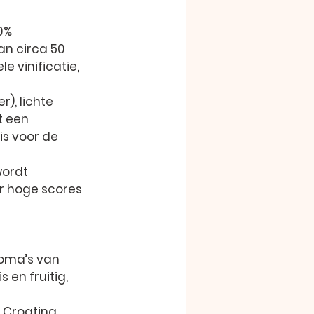
0% 
n circa 50 
 vinificatie, 
), lichte 
t een 
s voor de 
wordt 
r hoge scores 
roma’s van 
 en fruitig, 
 Croatina, 