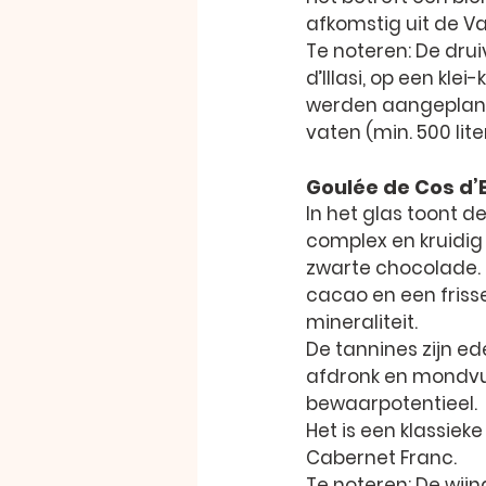
afkomstig uit de V
Te noteren: De drui
d’Illasi, op een kl
werden aangeplant i
vaten (min. 500 liter
Goulée de Cos d’
In het glas toont de
complex en kruidig 
zwarte chocolade. 
cacao en een friss
mineraliteit.
De tannines zijn ede
afdronk en mondvull
bewaarpotentieel.
Het is een klassie
Cabernet Franc.
Te noteren: De wijn