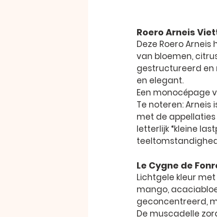
Roero Arneis Vie
Deze Roero Arneis h
van bloemen, citru
gestructureerd en 
en elegant.
Een monocépage va
Te noteren: Arneis 
met de appellaties
letterlijk “kleine l
teeltomstandighed
Le Cygne de Fon
Lichtgele kleur met
mango, acaciabloes
geconcentreerd, me
De muscadelle zorgt