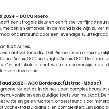
tti 2024 – DOCG Roero
eeft een strogele kleur en een frisse, verfijnde neu
s, meloen en amandel. In de mond is de wijn zuiver,
mooi ondersteund door een levendige zuurtegraad.
n 100% Arneis.
is een autochtone druif uit Piemonte en onlosmakeli
 Roero Arneis DOC en Langhe Arneis DOC. De naam b
astpak” in het lokale dialect, wat meteen verwijst naar d
en van deze druif.
réaud 2022 – AOC Bordeaux (Listrac-Médoc)
 groene reflecties. In de neus een complex bouquet v
em, vanille en een kruidige toets van muskaat. De mo
t witte en gele vruchten, ondersteund door minera
 voor extra kruidigheid en complexiteit. Een sappige