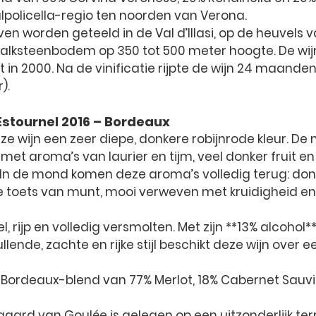
alpolicella-regio ten noorden van Verona.
ven worden geteeld in de Val d’Illasi, op de heuvels v
ei-kalksteenbodem op 350 tot 500 meter hoogte. De wij
n 2000. Na de vinificatie rijpte de wijn 24 maanden 
).
Estournel 2016 – Bordeaux
ze wijn een zeer diepe, donkere robijnrode kleur. De n
met aroma’s van laurier en tijm, veel donker fruit en
In de mond komen deze aroma’s volledig terug: donke
e toets van munt, mooi verweven met kruidigheid en 
l, rijp en volledig versmolten. Met zijn **13% alcohol**
ende, zachte en rijke stijl beschikt deze wijn over e
ke Bordeaux-blend van 77% Merlot, 18% Cabernet Sauv
gaard van Goulée is gelegen op een uitzonderlijk terr