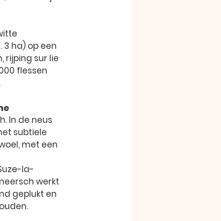
itte 
 3 ha) op een 
ijping sur lie 
000 flessen 
.
ne
 In de neus 
et subtiele 
zwoel, met een 
Suze-la-
rmeersch werkt 
nd geplukt en 
houden.