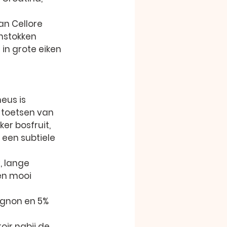
an Cellore 
nstokken 
in grote eiken 
eus is 
 toetsen van 
r bosfruit, 
een subtiele 
, lange 
en mooi 
ignon en 5% 
oir nabij de 