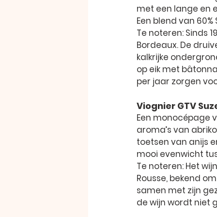
met een lange en e
Een blend van 60% 
Te noteren: Sinds 
Bordeaux. De druive
kalkrijke ondergron
op eik met bâtonnag
per jaar zorgen voo
Viognier GTV Su
Een monocépage va
aroma’s van abrikoo
toetsen van anijs e
mooi evenwicht tus
Te noteren: Het wi
Rousse, bekend om d
samen met zijn gez
de wijn wordt niet