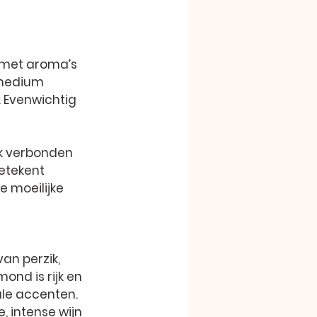
s met aroma’s 
 medium 
 Evenwichtig 
jk verbonden 
etekent 
e moeilijke 
an perzik, 
nd is rijk en 
le accenten. 
, intense wijn 