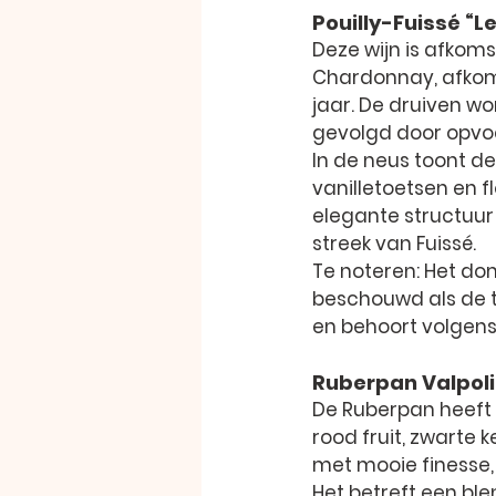
Pouilly-Fuissé “
Deze wijn is afkoms
Chardonnay, afkoms
jaar. De druiven w
gevolgd door opvoe
In de neus toont de 
vanilletoetsen en f
elegante structuur
streek van Fuissé.
Te noteren: Het dom
beschouwd als de t
en behoort volgens 
Ruberpan Valpolic
De Ruberpan heeft e
rood fruit, zwarte k
met mooie finesse, 
Het betreft een bl