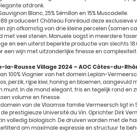
legante afdronk.
Sauvignon Blanc, 25% Sémillon en 15% Muscadelle.
1989 produceert Château Fonréaud deze exclusieve w
n zijn afkomstig van drie kleine percelen (samen ca.
d met veel stenen. Manuele oogst in meerdere fasen, r
e en een uiterst beperkte productie van slechts 18.
r een wijn met uitzonderlijke finesse en complexiteit
ze-la-Rousse Village 2024 – AOC Côtes-du-Rhô
n 100% Viognier van het domein Leplan-Vermeersch.
s, perzik, rijpe kiwi, honing en bloemen, aangevuld m
n munt. In de mond elegant, fris en tegelijk rond en 
sen volume en finesse.
jndomein van de Vlaamse familie Vermeersch ligt in 
e prestigieuze Université du Vin. Oprichter Dirk Ve
in volledig biologisch. De druiven worden met de ha
 gefilterd om maximale expressie en structuur te be