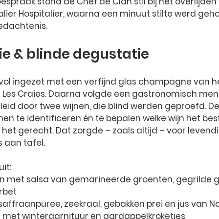
espraak stond de Chef de Clan stil bij het overlijden 
ier Hospitalier
, waarna een minuut stilte werd geho
edachtenis.
e & blinde degustatie
lvol ingezet met een verfijnd glas champagne van he
s - Les Craies. Daarna volgde een gastronomisch menu
eid door twee wijnen, die blind werden geproefd. De
nen te identificeren én te bepalen welke wijn het best
et gerecht. Dat zorgde – zoals altijd – voor levendi
s aan tafel.
it:
ijn met salsa van gemarineerde groenten, gegrilde
rbet
affraanpuree, zeekraal, gebakken prei en jus van Noi
 met wintergarnituur en aardappelkroketjes