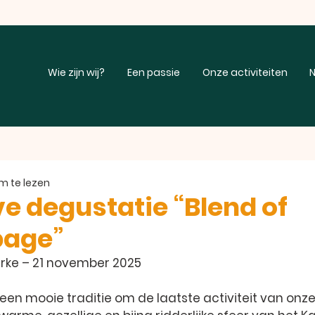
Wie zijn wij?
Een passie
Onze activiteiten
N
m te lezen
ve degustatie “Blend of
age”
rke – 21 november 2025
een mooie traditie om de laatste activiteit van onze