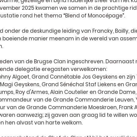
warme, gezellige en bijna ridderlijke sfeer van het K
ovember 2025 kwamen we samen in de prachtige rid
ustatie rond het thema “Blend of Monocépage”.
 onder de deskundige leiding van Francky, Bailly, di
 boeiende manier meenam in de wereld van assem
.
 leden van de Brugse Clan ingeschreven. Daarnaast
kende delegatie eregasten verwelkomen:
ohny Algoet
, 
Grand Connétable Jos Geyskens
 en zijn 
Magi Geyskens
, 
Grand Sénéchal Staf Liekens
 en 
Gra
Cumps
, 
Roy d'Armes
, 
Alain Coutelie
r en 
Grande Dame
,
Commandeur
 van de Grande Commanderie Leuven, 
ur
 van de Grande Commanderie Moeskroen, 
Frank 
waren aanwezig; zij gaven aan graag lid te willen w
n hen alvast van harte welkom.