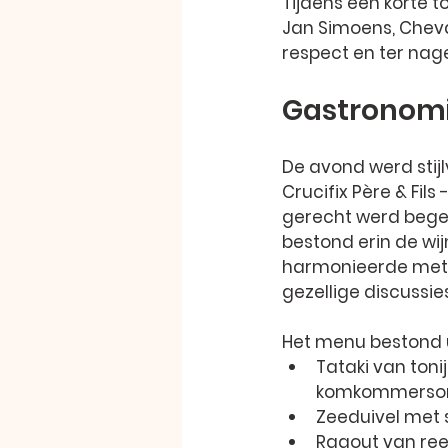
Tijdens een korte to
Jan Simoens, Cheval
respect en ter nag
Gastronomi
De avond werd stij
Crucifix Père & Fil
gerecht werd begel
bestond erin de wij
harmonieerde met h
gezellige discussie
Het menu bestond u
Tataki van ton
komkommerso
Zeeduivel met s
Ragout van ree