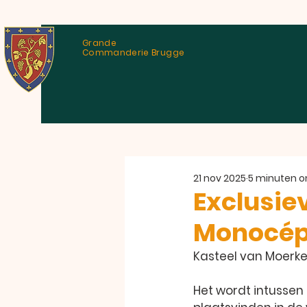
Grande
Commanderie Brugge
21 nov 2025
5 minuten o
Exclusie
Monocép
Kasteel van Moerke
Het wordt intussen 